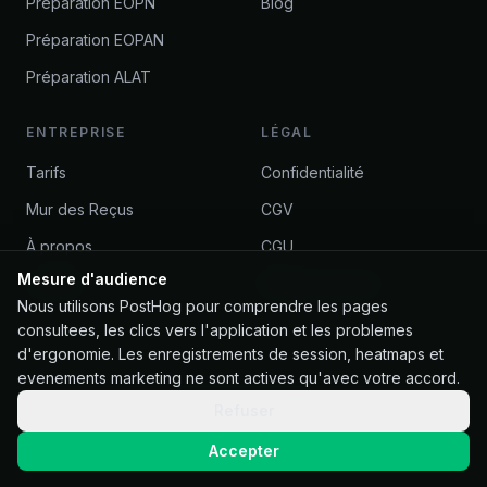
Préparation EOPN
Blog
Préparation EOPAN
Préparation ALAT
ENTREPRISE
LÉGAL
Tarifs
Confidentialité
Mur des Reçus
CGV
À propos
CGU
Mesure d'audience
Contact
Remboursement
Nous utilisons PostHog pour comprendre les pages
consultees, les clics vers l'application et les problemes
d'ergonomie. Les enregistrements de session, heatmaps et
evenements marketing ne sont actives qu'avec votre accord.
©
2026
PiloteReady. Tous droits réservés.
app.piloteready.fr
Refuser
Accepter