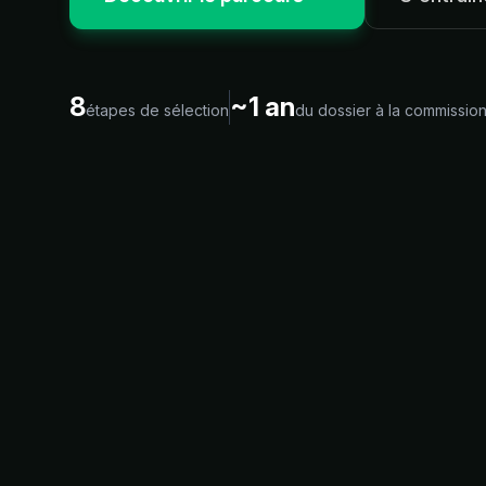
8
~1 an
étapes de sélection
du dossier à la commissio