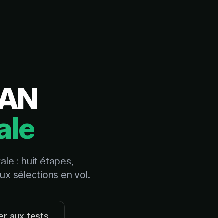
PAN
ale
ale : huit étapes,
ux sélections en vol.
er aux tests