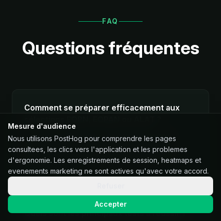
FAQ
Questions fréquentes
Comment se préparer efficacement aux
sélections EOPN, EOPAN ou ALAT ?
Mesure d'audience
La clé est la régularité, l'entraînement sur des
Nous utilisons PostHog pour comprendre les pages
formats proches des épreuves connues et la
consultees, les clics vers l'application et les problemes
connaissance des attentes des jurys.
Voir nos
d'ergonomie. Les enregistrements de session, heatmaps et
conseils détaillés
evenements marketing ne sont actives qu'avec votre accord.
Refuser
Accepter
Quels sont les principaux tests à réussir ?