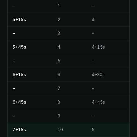
-
1
-
5+15s
2
4
-
3
-
3
5+45s
4
4+15s
-
5
-
6+15s
6
4+30s
-
7
-
6+45s
8
4+45s
-
9
-
7+15s
10
5