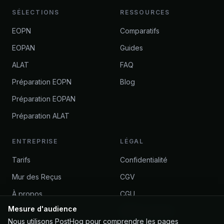
SÉLECTIONS
RESSOURCES
EOPN
Comparatifs
EOPAN
Guides
ALAT
FAQ
Préparation EOPN
Blog
Préparation EOPAN
Préparation ALAT
ENTREPRISE
LÉGAL
Tarifs
Confidentialité
Mur des Reçus
CGV
À propos
CGU
Mesure d'audience
Contact
Remboursement
Nous utilisons PostHog pour comprendre les pages