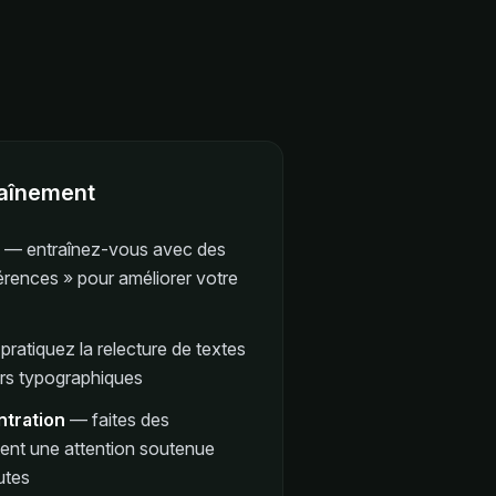
raînement
—
entraînez-vous avec des
férences » pour améliorer votre
—
pratiquez la relecture de textes
urs typographiques
ntration
—
faites des
tent une attention soutenue
utes