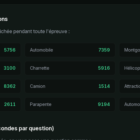
ions
fichée pendant toute l'épreuve :
5756
Automobile
7359
Montgol
3100
Charrette
5916
Hélicop
8362
Camion
1514
Attracti
2611
Parapente
9194
Automo
condes par question)