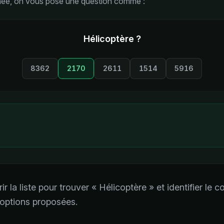
ichée, on vous pose une question comme :
Hélicoptère ?
8362
2170
2611
1514
5916
(bonne réponse)
la liste pour trouver « Hélicoptère » et identifier le c
 options proposées.